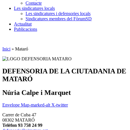
Contacte
Les sindicatures locals
Les sindicatures i defensories locals
Sindicatures membres del FòrumSD
Actualitat
Publicacions
Inici
»
Mataró
DEFENSORIA DE LA CIUTADANIA DE
MATARÓ
Núria Calpe i Marquet
Envelope
Map-marked-alt
X-twitter
Carrer de Cuba 47
08302 MATARÓ
Telèfon 93 758 24 99