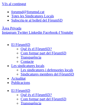
Vés al contingut
forumsd@forumsd.cat
Totes les Sindicatures Locals
Subscriu-te al bolletí del FòrumSD
Àrea Privada
Instagram
Twitter
Linkedin
Facebook-f
Youtube
El FòrumSD
Què és el FòrumSD?
Com formar part del FòrumSD
Transparència
Contacte
Les sindicatures locals
Les sindicatures i defensories locals
Sindicatures membres del FòrumSD
Actualitat
Publicacions
El FòrumSD
Què és el FòrumSD?
Com formar part del FòrumSD
Transparència